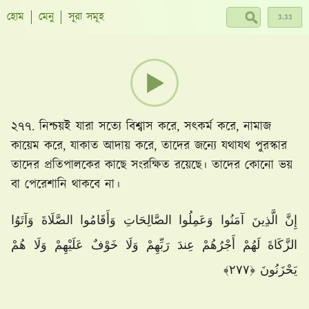
হোম
মেনু
সূরা সমূহ
২৭৭. নিশ্চয়ই যারা সত্যে বিশ্বাস করে, সৎকর্ম করে, নামাজ
কায়েম করে, যাকাত আদায় করে, তাদের জন্যে যথাযথ পুরস্কার
তাদের প্রতিপালকের কাছে সংরক্ষিত রয়েছে। তাদের কোনো ভয়
বা পেরেশানি থাকবে না।
إِنَّ الَّذِينَ آمَنُوا وَعَمِلُوا الصَّالِحَاتِ وَأَقَامُوا الصَّلَاةَ وَآتَوُا
الزَّكَاةَ لَهُمْ أَجْرُ‌هُمْ عِندَ رَ‌بِّهِمْ وَلَا خَوْفٌ عَلَيْهِمْ وَلَا هُمْ
يَحْزَنُونَ ﴿٢٧٧﴾